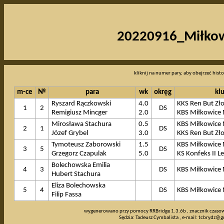
20220916_Miłko
kliknij na numer pary, aby obejrzeć histo
m-ce
№
para
wk
okręg
kl
Ryszard Rączkowski
4.0
KKS Ren But Zło
1
2
DS
Remigiusz Mincger
2.0
KBS Miłkowice 
Mirosława Stachura
0.5
KBS Miłkowice 
2
1
DS
Józef Grybel
3.0
KKS Ren But Zło
Tymoteusz Zaborowski
1.5
KBS Miłkowice 
3
5
DS
Grzegorz Czapulak
5.0
KS Konfeks II L
Bolechowska Emilia
4
3
DS
KBS Miłkowice 
Hubert Stachura
Eliza Bolechowska
5
4
DS
KBS Miłkowice 
Filip Fassa
wygenerowano przy pomocy RRBridge 1.3.6b , znacznik czaso
Sędzia: Tadeusz Cymbalista , e-mail:
tcbrydz@g