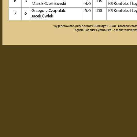
6
3
DS
Marek Czerniawski
4.0
KS Konfeks I Le
Grzegorz Czapulak
5.0
DS
KS Konfeks I Le
7
6
Jacek Ćwiek
wygenerowano przy pomocy RRBridge 1.3.6b , znacznik cza
Sędzia: Tadeusz Cymbalista , e-mail:
tcbrydz@