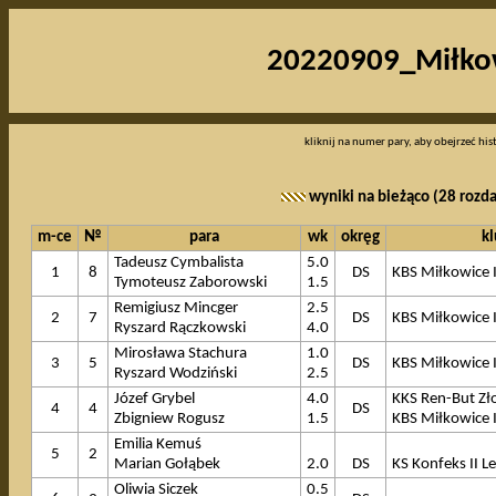
20220909_Miłko
kliknij na numer pary, aby obejrzeć his
wyniki na bieżąco (28 rozd
m-ce
№
para
wk
okręg
k
Tadeusz Cymbalista
5.0
1
8
DS
KBS Miłkowice 
Tymoteusz Zaborowski
1.5
Remigiusz Mincger
2.5
2
7
DS
KBS Miłkowice 
Ryszard Rączkowski
4.0
Mirosława Stachura
1.0
3
5
DS
KBS Miłkowice 
Ryszard Wodziński
2.5
Józef Grybel
4.0
KKS Ren-But Zł
4
4
DS
Zbigniew Rogusz
1.5
KBS Miłkowice 
Emilia Kemuś
5
2
Marian Gołąbek
2.0
DS
KS Konfeks II L
Oliwia Siczek
0.5